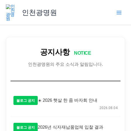
콘
텐
인천광명원
츠
로
건
너
뛰
공지사항
기
NOTICE
인천광명원의 주요 소식과 알림입니다.
☀️ 2026 햇살 한 줌 바자회 안내
블로그 공지
2026.08.04
2026년 식자재납품업체 입찰 결과
블로그 공지