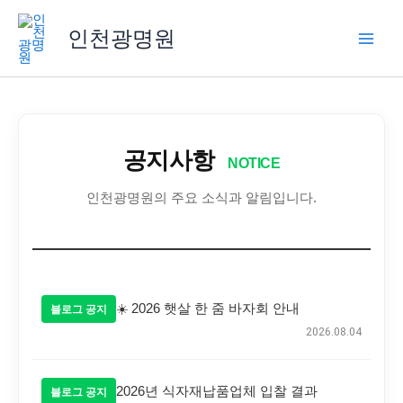
콘
텐
인천광명원
츠
로
건
너
뛰
공지사항
기
NOTICE
인천광명원의 주요 소식과 알림입니다.
☀️ 2026 햇살 한 줌 바자회 안내
블로그 공지
2026.08.04
2026년 식자재납품업체 입찰 결과
블로그 공지