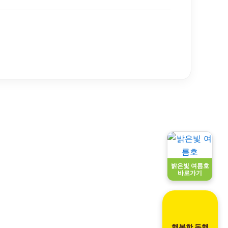
밝은빛 여름호
바로가기
행복한 동행