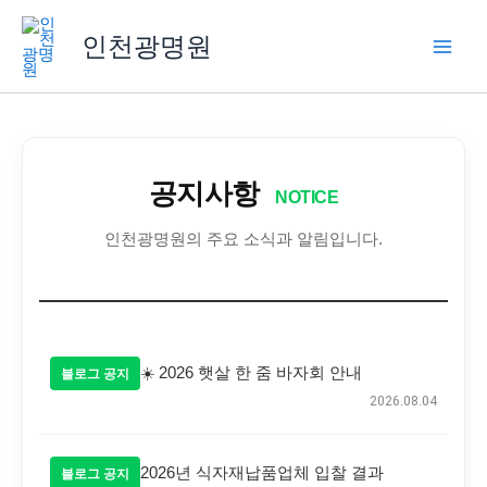
콘
텐
인천광명원
츠
로
건
너
뛰
공지사항
기
NOTICE
인천광명원의 주요 소식과 알림입니다.
☀️ 2026 햇살 한 줌 바자회 안내
블로그 공지
2026.08.04
2026년 식자재납품업체 입찰 결과
블로그 공지