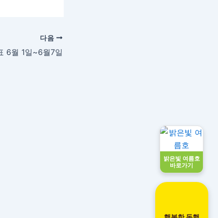
다음
 6월 1일~6월7일
밝은빛 여름호
바로가기
행복한 동행