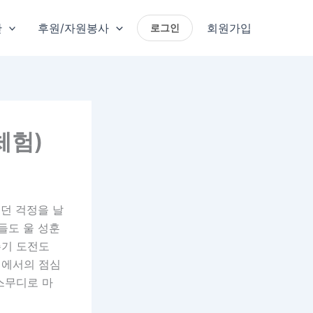
단
후원/자원봉사
회원가입
로그인
체험)
이던 걱정을 날
들도 울 성훈
주기 도전도
집에서의 점심
스무디로 마