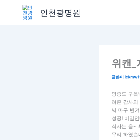
콘
인천광명원
텐
츠
로
건
너
뛰
위캔_
기
글쓴이
ickmw
영종도 구읍뱃
려준 감사의 
씨 마구 반
성공! 비밀
식사는 음~
무리 하였습