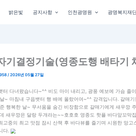
밝은빛
공지사항
인천광명원
광명복지재
자기결정기술(영종도행 배타기 
1958
/
2026년 05월 27일
터 다녀왔습니다~^^ 비도 마이 내리고, 광풍 예보에 가슴 졸
날~ 마침내 구읍뱃터 행 배에 올랐어여~^^ 감격입니다. 갈매기
겨준 행복한 날~ 무서움을 숨긴 비장함으로 갈매기에게 새우깡 
인데 새우깡은 달랑 두개라는~~호호호 영종도 핫플 바다앞꼬막
 최고중의 최고 맛점 잠시 산책 후 바다뷰를 즐기며 시원한 망고
니다.