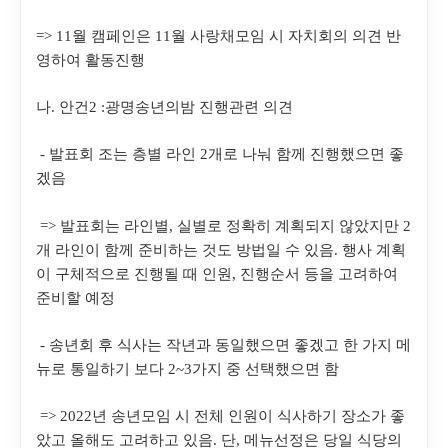
=> 11
월 캠페인은
11
월 사랑채모임 시 자치회의 의견 반
영하여 활동진행
나
.
안건
2 :
광명송년의밤 진행관련 의견
-
발표회 조는 층별 라인
2
개로 나눠 함께 진행했으면 좋
겠음
=>
발표회는 라인별
,
실별로 정확히 계획되지 않았지만
2
개 라인이 함께 준비하는 것도 방법일 수 있음
.
행사 계획
이 구체적으로 진행될 때 인원
,
진행순서 등을 고려하여
준비할 예정
-
송년회 후 식사는 작년과 동일했으면 좋겠고 한 가지 메
뉴로 통일하기 보다
2~3
가지 중 선택했으면 함
=> 2022
년 송년모임 시 전체 인원이 식사하기 장소가 좋
았고 올해도 고려하고 있음
.
단
,
메뉴선정은 당일 식당의