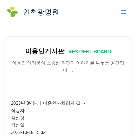
콘
인천광명원
텐
츠
로
건
너
뛰
이용인게시판
RESIDENT BOARD
기
이용인 여러분의 소중한 의견과 이야기를 나누는 공간입
니다.
2023년 3/4분기 이용인자치회의 결과
작성자
임선영
작성일
2023-10-18 19:32