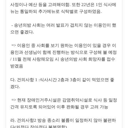
사정이나 예산 등을 고려해야함
.
또한
22
년은
1
인 식사메
뉴는 통일하되 추가메뉴로 식탁별로 구성하였음
.
-
송년의밤 사회는 여러 발표가 겹치지 않는 이용인이 했
으면 좋겠다
.
=>
이용인 중 사회를 보기 원하는 이용인이 있을 경우 이
용인과 선생님이 함께 진행하는 방식으로 구성해 볼 예정
/ 11
월 전체 사랑채모임 시 송년의밤 사회 희망자를 접수
받겠음
다
.
건의사항
1 :
식사시간
2
층과
3
층이 같이 먹었으면 좋
겠다
.
=>
현재 장애인거주시설은 감염취약시설로 식사 등 일정
간격 유지토록 되어있어 이후 완화될 경우 고려 가능
라
.
건의사항
2
방송 종소리 볼륨이 일정하지 않아 불편하
다
(
커졌다 작아졌다 불분명함
)