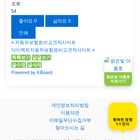
조회
54
좋아요
0
싫어요
0
인쇄
«
자동차보험료비교견적사이트
다이렉트자동차보험료비교견적사이트
»
목록보기
답글쓰기
글수정
글삭제
Powered by KBoard
밝은빛 여름호
바로가기
개인정보처리방침
이용약관
행복한 동행
이메일무단수집거부
1:1 문의
찾아오시는 길