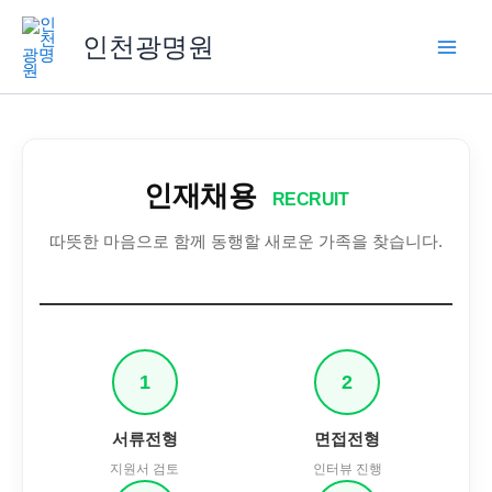
콘
텐
인천광명원
츠
로
건
너
뛰
인재채용
기
RECRUIT
따뜻한 마음으로 함께 동행할 새로운 가족을 찾습니다.
1
2
서류전형
면접전형
지원서 검토
인터뷰 진행