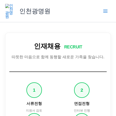
콘
텐
인천광명원
츠
로
건
너
뛰
인재채용
기
RECRUIT
따뜻한 마음으로 함께 동행할 새로운 가족을 찾습니다.
1
2
서류전형
면접전형
지원서 검토
인터뷰 진행