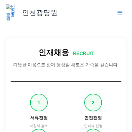
콘
텐
인천광명원
츠
로
건
너
뛰
인재채용
기
RECRUIT
따뜻한 마음으로 함께 동행할 새로운 가족을 찾습니다.
1
2
서류전형
면접전형
지원서 검토
인터뷰 진행