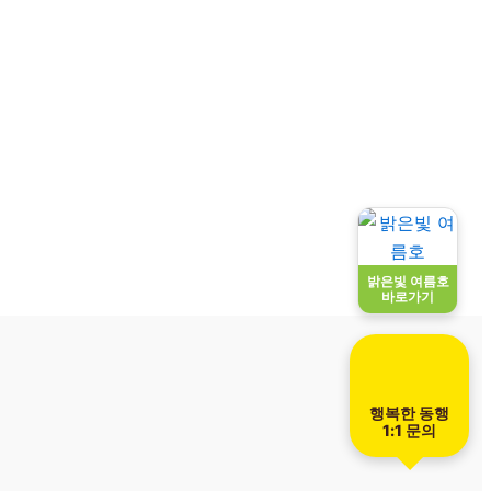
밝은빛 여름호
바로가기
행복한 동행
1:1 문의