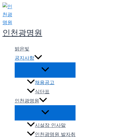
콘
텐
츠
로
인천광명원
건
너
밝은빛
뛰
공지사항
기
채용공고
식단표
인천광명원
시설장 인사말
인천광명원 발자취