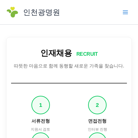
콘
인천광명원
텐
츠
로
건
너
뛰
인재채용
RECRUIT
기
따뜻한 마음으로 함께 동행할 새로운 가족을 찾습니다.
1
2
서류전형
면접전형
지원서 검토
인터뷰 진행