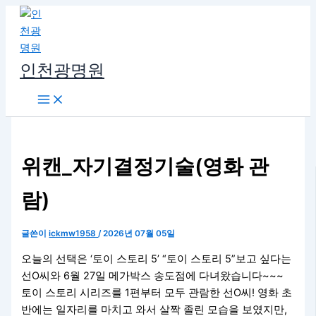
콘
텐
츠
로
인천광명원
건
너
뛰
기
위캔_자기결정기술(영화 관
람)
글쓴이
ickmw1958
/
2026년 07월 05일
오늘의 선택은 ‘토이 스토리 5’ “토이 스토리 5”보고 싶다는
선O씨와 6월 27일 메가박스 송도점에 다녀왔습니다~~~
토이 스토리 시리즈를 1편부터 모두 관람한 선O씨! 영화 초
반에는 일자리를 마치고 와서 살짝 졸린 모습을 보였지만,