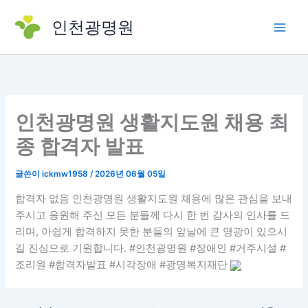
콘
인천광명원
텐
츠
로
건
너
뛰
인천광명원 생활지도원 채용 최
기
종 합격자 발표
글쓴이
ickmw1958
/
2026년 06월 05일
합격자 없음 인천광명원 생활지도원 채용에 많은 관심을 보내
주시고 응원해 주신 모든 분들께 다시 한 번 감사의 인사를 드
리며, 아쉽게 합격하지 못한 분들의 앞날에 큰 영광이 있으시
길 진심으로 기원합니다. #인천광명원 #장애인 #거주시설 #
조리원 #합격자발표 #시각장애 #광명복지재단