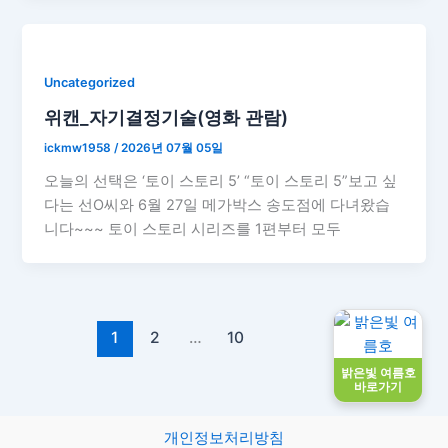
Uncategorized
위캔_자기결정기술(영화 관람)
ickmw1958
/
2026년 07월 05일
오늘의 선택은 ‘토이 스토리 5’ “토이 스토리 5”보고 싶
다는 선O씨와 6월 27일 메가박스 송도점에 다녀왔습
니다~~~ 토이 스토리 시리즈를 1편부터 모두
1
2
…
10
다음
→
밝은빛 여름호
바로가기
개인정보처리방침