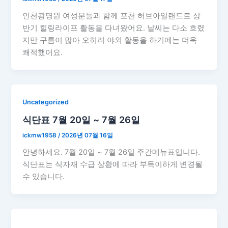
인천광명원 여성분들과 함께 포천 허브아일랜드로 상
반기 힐링라이프 활동을 다녀왔어요. 날씨는 다소 흐렸
지만 구름이 많아 오히려 야외 활동을 하기에는 더욱
쾌적했어요.
Uncategorized
식단표 7월 20일 ~ 7월 26일
ickmw1958
/
2026년 07월 16일
안녕하세요. 7월 20일 ~ 7월 26일 주간메뉴표입니다.
식단표는 식자재 수급 상황에 따라 부득이하게 변경될
수 있습니다.