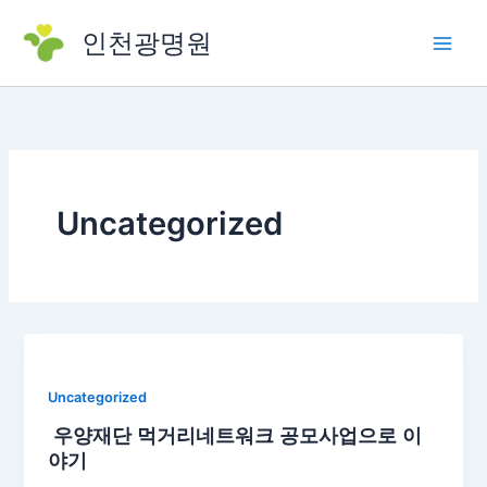
콘
인천광명원
텐
츠
로
건
너
뛰
기
Uncategorized
Uncategorized
️ 우양재단 먹거리네트워크 공모사업으로 이
야기