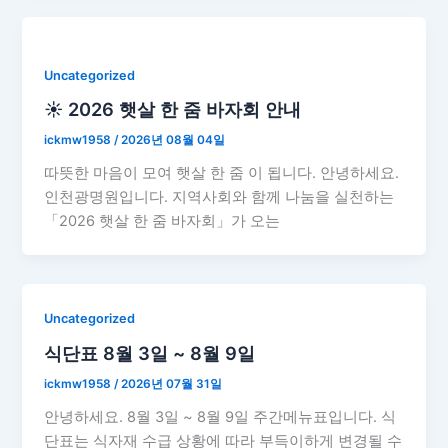
Uncategorized
☀️ 2026 햇살 한 줌 바자회 안내
ickmw1958
/
2026년 08월 04일
따뜻한 마음이 모여 햇살 한 줌 이 됩니다. 안녕하세요.
인천광명원입니다. 지역사회와 함께 나눔을 실천하는
「2026 햇살 한 줌 바자회」가 오는
Uncategorized
식단표 8월 3일 ~ 8월 9일
ickmw1958
/
2026년 07월 31일
안녕하세요. 8월 3일 ~ 8월 9일 주간메뉴표입니다. 식
단표는 식자재 수급 상황에 따라 부득이하게 변경될 수