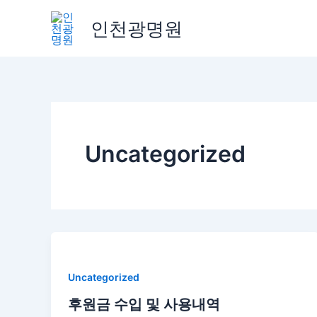
콘
인천광명원
텐
츠
로
건
너
뛰
기
Uncategorized
Uncategorized
후원금 수입 및 사용내역